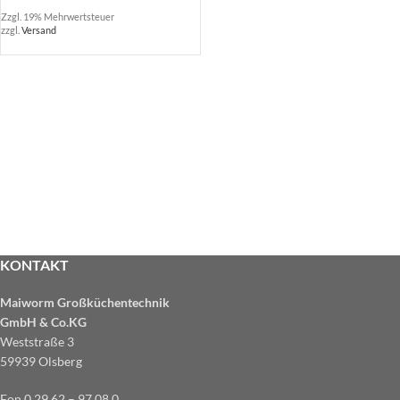
Zzgl. 19% Mehrwertsteuer
zzgl.
Versand
KONTAKT
Maiworm Großküchentechnik
GmbH & Co.KG
Weststraße 3
59939 Olsberg
Fon 0 29 62 – 97 08 0