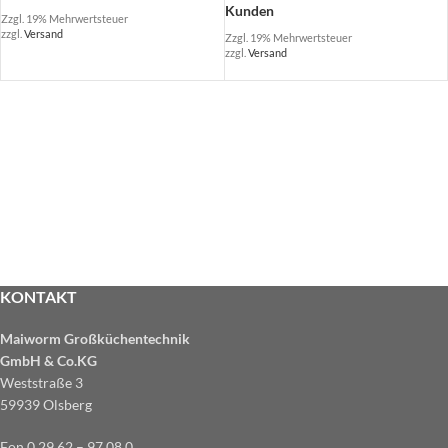
Kunden
Zzgl. 19% Mehrwertsteuer
zzgl.
Versand
Zzgl. 19% Mehrwertsteuer
zzgl.
Versand
KONTAKT
Maiworm Großküchentechnik
GmbH & Co.KG
Weststraße 3
59939 Olsberg
Fon 0 29 62 – 97 08 0