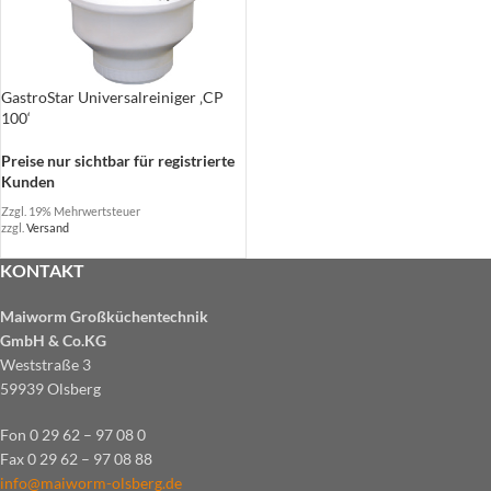
GastroStar Universalreiniger ‚CP
100‘
Preise nur sichtbar für registrierte
Kunden
Zzgl. 19% Mehrwertsteuer
zzgl.
Versand
KONTAKT
Maiworm Großküchentechnik
GmbH & Co.KG
Weststraße 3
59939 Olsberg
Fon 0 29 62 – 97 08 0
Fax 0 29 62 – 97 08 88
info@maiworm-olsberg.de