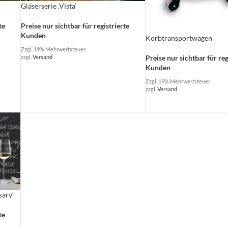
Gläserserie ‚Vista‘
te
Preise nur sichtbar für registrierte
Kunden
Korbtransportwagen
Zzgl. 19% Mehrwertsteuer
Preise nur sichtbar für reg
zzgl.
Versand
Kunden
Zzgl. 19% Mehrwertsteuer
zzgl.
Versand
sary‘
te