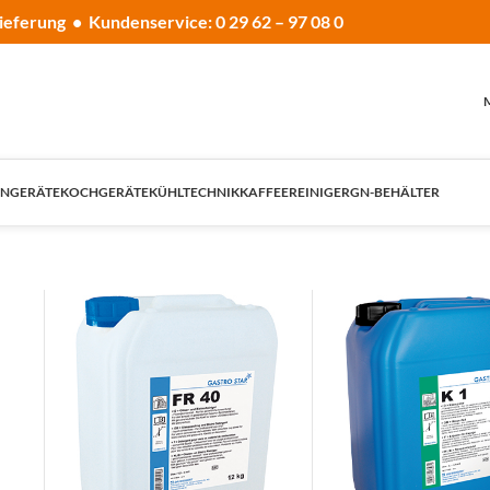
ieferung • Kundenservice: 0 29 62 – 97 08 0
NGERÄTE
KOCHGERÄTE
KÜHLTECHNIK
KAFFEE
REINIGER
GN-BEHÄLTER