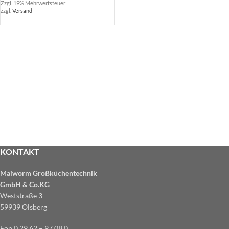
Zzgl. 19% Mehrwertsteuer
zzgl.
Versand
KONTAKT
Maiworm Großküchentechnik
GmbH & Co.KG
Weststraße 3
59939 Olsberg
Fon 0 29 62 – 97 08 0