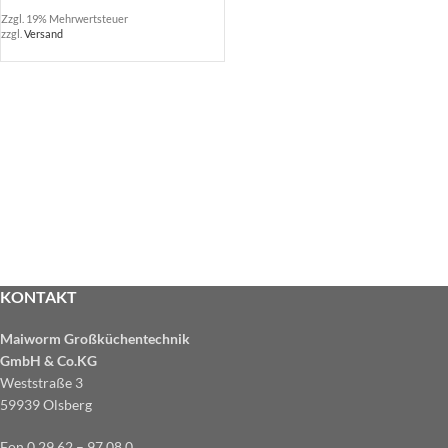
Zzgl. 19% Mehrwertsteuer
zzgl.
Versand
KONTAKT
Maiworm Großküchentechnik
GmbH & Co.KG
Weststraße 3
59939 Olsberg
Fon 0 29 62 – 97 08 0