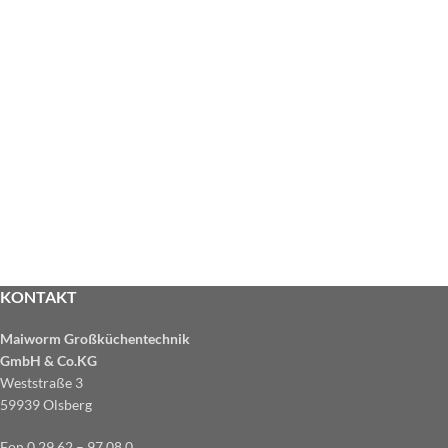
KONTAKT
Maiworm Großküchentechnik
GmbH & Co.KG
Weststraße 3
59939 Olsberg
Fon 0 29 62 – 97 08 0