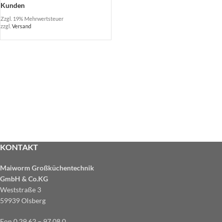
Kunden
Zzgl. 19% Mehrwertsteuer
zzgl.
Versand
KONTAKT
Maiworm Großküchentechnik
GmbH & Co.KG
Weststraße 3
59939 Olsberg
Fon 0 29 62 – 97 08 0