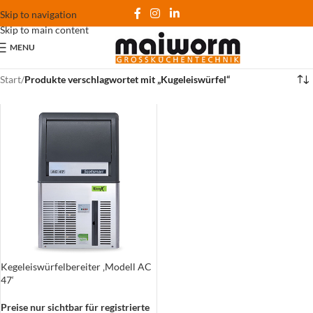
Skip to navigation
Skip to main content
MENU
Start
/
Produkte verschlagwortet mit „Kugeleiswürfel“
Kegeleiswürfelbereiter ‚Modell AC
47‘
Preise nur sichtbar für registrierte