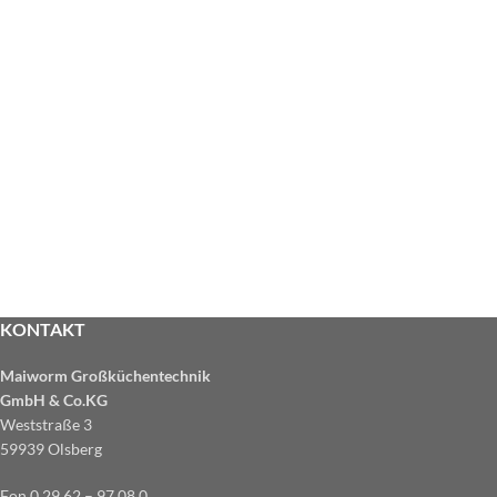
KONTAKT
Maiworm Großküchentechnik
GmbH & Co.KG
Weststraße 3
59939 Olsberg
Fon 0 29 62 – 97 08 0