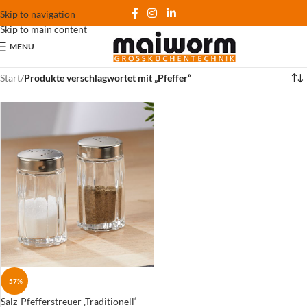
Skip to navigation
Skip to main content
MENU
Start
/
Produkte verschlagwortet mit „Pfeffer“
-57%
Salz-Pfefferstreuer ‚Traditionell‘