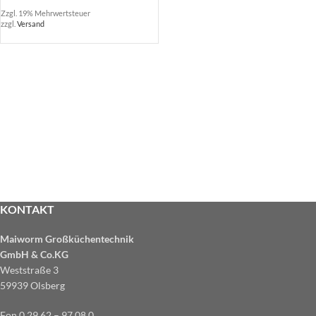
Zzgl. 19% Mehrwertsteuer
zzgl.
Versand
KONTAKT
Maiworm Großküchentechnik
GmbH & Co.KG
Weststraße 3
59939 Olsberg
Fon 0 29 62 – 97 08 0