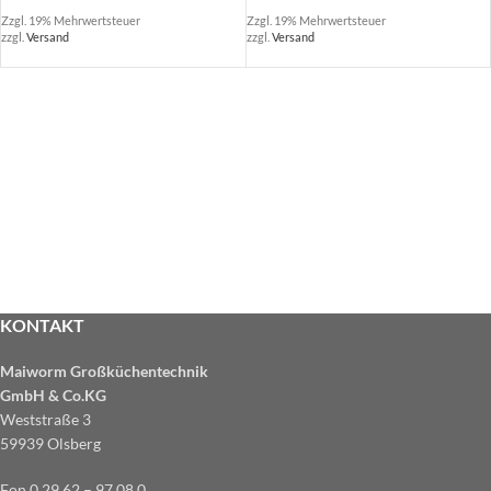
Zzgl. 19% Mehrwertsteuer
Zzgl. 19% Mehrwertsteuer
zzgl.
Versand
zzgl.
Versand
KONTAKT
Maiworm Großküchentechnik
GmbH & Co.KG
Weststraße 3
59939 Olsberg
Fon 0 29 62 – 97 08 0