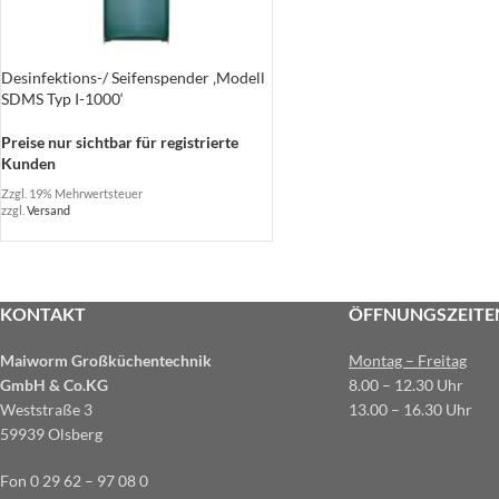
Desinfektions-/ Seifenspender ‚Modell
SDMS Typ I-1000‘
Preise nur sichtbar für registrierte
Kunden
Zzgl. 19% Mehrwertsteuer
zzgl.
Versand
KONTAKT
ÖFFNUNGSZEITE
Maiworm Großküchentechnik
Montag – Freitag
GmbH & Co.KG
8.00 – 12.30 Uhr
Weststraße 3
13.00 – 16.30 Uhr
59939 Olsberg
Fon 0 29 62 – 97 08 0