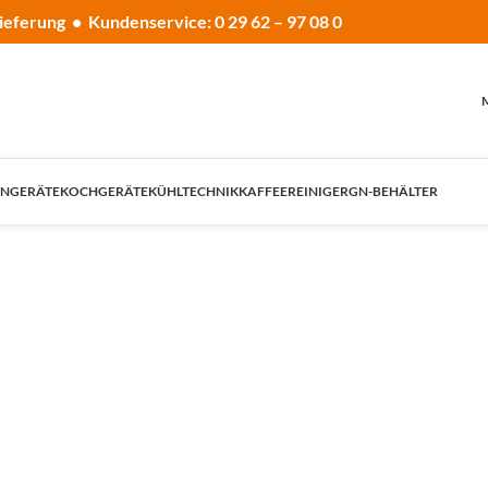
ieferung • Kundenservice: 0 29 62 – 97 08 0
NGERÄTE
KOCHGERÄTE
KÜHLTECHNIK
KAFFEE
REINIGER
GN-BEHÄLTER