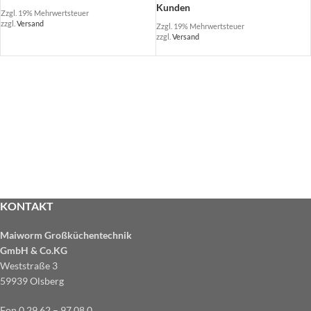
Kunden
Zzgl. 19% Mehrwertsteuer
zzgl.
Versand
Zzgl. 19% Mehrwertsteuer
zzgl.
Versand
KONTAKT
Maiworm Großküchentechnik
GmbH & Co.KG
Weststraße 3
59939 Olsberg
Fon 0 29 62 – 97 08 0