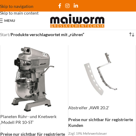
Skip to navigation
Skip to main content
MENU
Start
/
Produkte verschlagwortet mit „rühren“
Abstreifer ‚AWR 20.2‘
Planeten Rühr- und Knetwerk
Preise nur sichtbar für registrierte
‚Modell PR 10-ST‘
Kunden
Zzgl. 19% Mehrwertsteuer
Preise nur sichtbar für registrierte