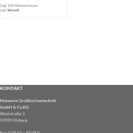
Zzgl. 19% Mehrwertsteuer
zzgl.
Versand
KONTAKT
Maiworm Großküchentechnik
GmbH & Co.KG
Weststraße 3
59939 Olsberg
Fon 0 29 62 – 97 08 0