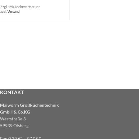
Zzgl. 19% Mehrwertsteuer
zzgl.
Versand
KONTAKT
Maiworm Großküchentechnik
GmbH & Co.KG
Weststraße 3
59939 Olsberg
Fon 0 29 62 – 97 08 0