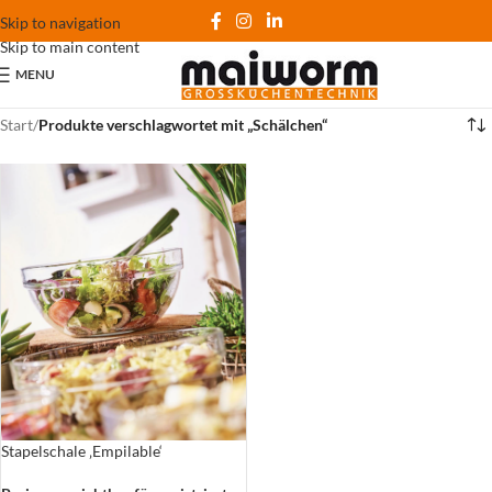
Skip to navigation
Skip to main content
MENU
Start
/
Produkte verschlagwortet mit „Schälchen“
Stapelschale ‚Empilable‘