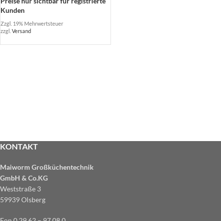
Preise nur sichtbar für registrierte
Kunden
Zzgl. 19% Mehrwertsteuer
zzgl.
Versand
KONTAKT
Maiworm Großküchentechnik
GmbH & Co.KG
Weststraße 3
59939 Olsberg
Fon 0 29 62 – 97 08 0