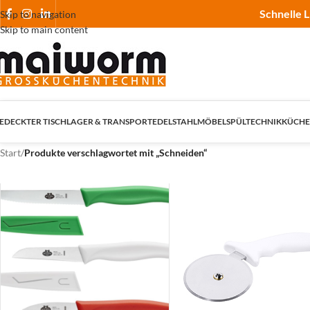
Schnelle L
Skip to navigation
Skip to main content
EDECKTER TISCH
LAGER & TRANSPORT
EDELSTAHLMÖBEL
SPÜLTECHNIK
KÜCHE
Start
/
Produkte verschlagwortet mit „Schneiden“