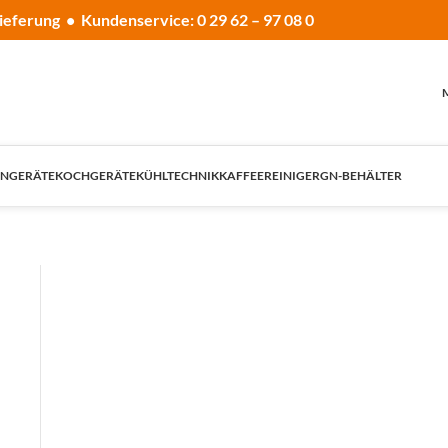
ieferung • Kundenservice: 0 29 62 – 97 08 0
NGERÄTE
KOCHGERÄTE
KÜHLTECHNIK
KAFFEE
REINIGER
GN-BEHÄLTER