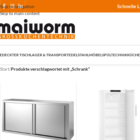
Schnelle L
Skip to navigation
Skip to main content
EDECKTER TISCH
LAGER & TRANSPORT
EDELSTAHLMÖBEL
SPÜLTECHNIK
KÜCHE
Start
/
Produkte verschlagwortet mit „Schrank“