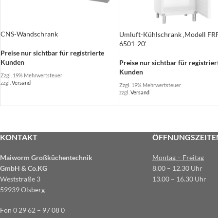
CNS-Wandschrank
Umluft-Kühlschrank ‚Modell FR
6501-20‘
Preise nur sichtbar für registrierte
Kunden
Preise nur sichtbar für registrier
Kunden
Zzgl. 19% Mehrwertsteuer
zzgl.
Versand
Zzgl. 19% Mehrwertsteuer
zzgl.
Versand
KONTAKT
ÖFFNUNGSZEITE
Maiworm Großküchentechnik
Montag – Freitag
GmbH & Co.KG
8.00 – 12.30 Uhr
Weststraße 3
13.00 – 16.30 Uhr
59939 Olsberg
Fon 0 29 62 – 97 08 0