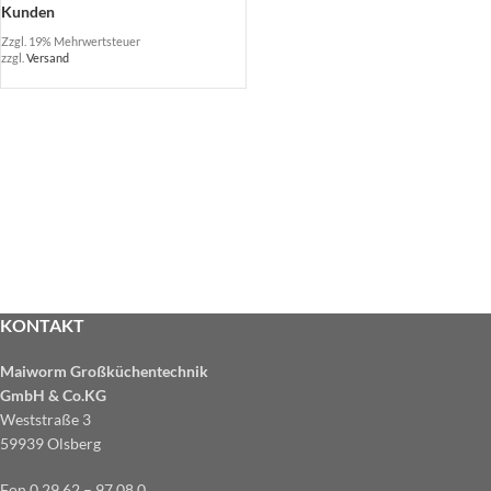
Kunden
Zzgl. 19% Mehrwertsteuer
zzgl.
Versand
KONTAKT
Maiworm Großküchentechnik
GmbH & Co.KG
Weststraße 3
59939 Olsberg
Fon 0 29 62 – 97 08 0