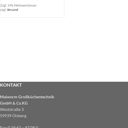
Zzgl. 19% Mehrwertsteuer
zzgl.
Versand
KONTAKT
Maiworm Großküchentechnik
GmbH & Co.KG
Weststraße 3
59939 Olsberg
Fon 0 29 62 – 97 08 0