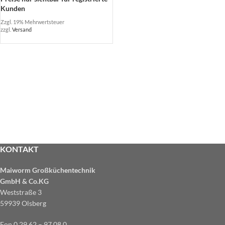
Kunden
Zzgl. 19% Mehrwertsteuer
zzgl.
Versand
KONTAKT
Maiworm Großküchentechnik
GmbH & Co.KG
Weststraße 3
59939 Olsberg
Fon 0 29 62 – 97 08 0