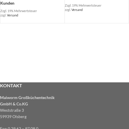
Kunden
Zzgl. 19% Mehrwertsteuer
zzgl.
Versand
Zzgl. 19% Mehrwertsteuer
zzgl.
Versand
KONTAKT
Maiworm Großküchentechnik
GmbH & Co.KG
Weststraße 3
59939 Olsberg
Fon 0 29 62 – 97 08 0