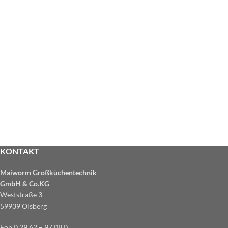
KONTAKT
Maiworm Großküchentechnik
GmbH & Co.KG
Weststraße 3
59939 Olsberg
Fon 0 29 62 – 97 08 0