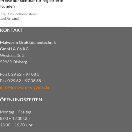
Preise nur sichtbar für registrierte
Kunden
Zzgl. 19% Mehrwertsteuer
zzgl.
Versand
KONTAKT
Maiworm Großküchentechnik
GmbH & Co.KG
Weststraße 3
59939 Olsberg
Fon 0 29 62 – 97 08 0
Fax 0 29 62 – 97 08 88
info@maiworm-olsberg.de
ÖFFNUNGSZEITEN
Montag – Freitag
8.00 – 12.30 Uhr
13.00 – 16.30 Uhr