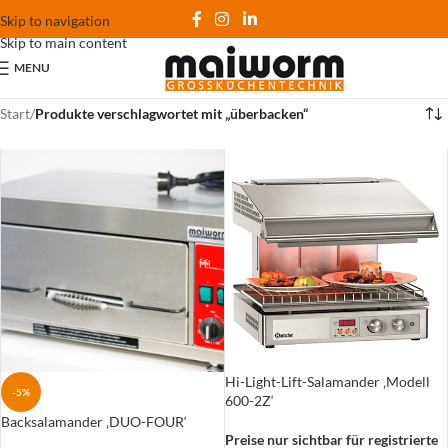
Skip to navigation
Skip to main content
MENU
Start
/
Produkte verschlagwortet mit „überbacken“
Hi-Light-Lift-Salamander ‚Modell
-5%
600-2Z‘
Backsalamander ‚DUO-FOUR‘
Preise nur sichtbar für registrierte