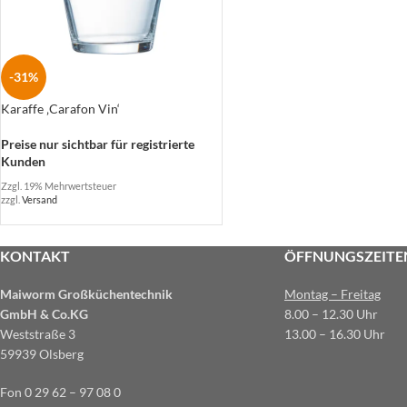
-31%
Karaffe ‚Carafon Vin‘
Preise nur sichtbar für registrierte
Kunden
Zzgl. 19% Mehrwertsteuer
zzgl.
Versand
KONTAKT
ÖFFNUNGSZEITE
Maiworm Großküchentechnik
Montag – Freitag
GmbH & Co.KG
8.00 – 12.30 Uhr
Weststraße 3
13.00 – 16.30 Uhr
59939 Olsberg
Fon 0 29 62 – 97 08 0