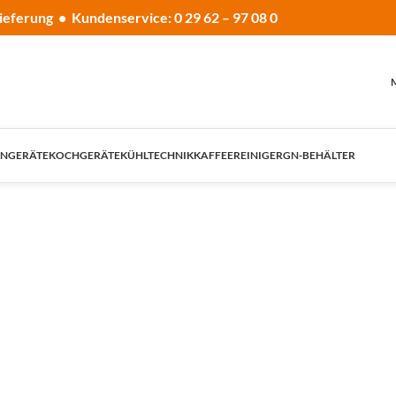
ieferung • Kundenservice: 0 29 62 – 97 08 0
NGERÄTE
KOCHGERÄTE
KÜHLTECHNIK
KAFFEE
REINIGER
GN-BEHÄLTER