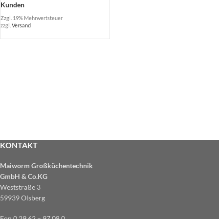
Kunden
Zzgl. 19% Mehrwertsteuer
zzgl.
Versand
KONTAKT
Maiworm Großküchentechnik
GmbH & Co.KG
Weststraße 3
59939 Olsberg
Fon 0 29 62 – 97 08 0