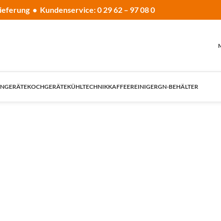
ieferung • Kundenservice: 0 29 62 – 97 08 0
NGERÄTE
KOCHGERÄTE
KÜHLTECHNIK
KAFFEE
REINIGER
GN-BEHÄLTER