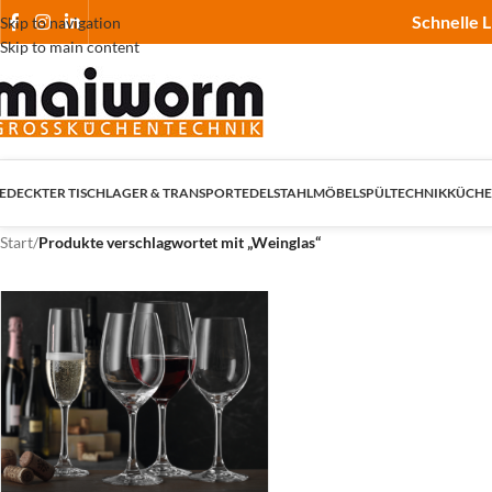
Schnelle L
Skip to navigation
Skip to main content
EDECKTER TISCH
LAGER & TRANSPORT
EDELSTAHLMÖBEL
SPÜLTECHNIK
KÜCHE
Start
/
Produkte verschlagwortet mit „Weinglas“