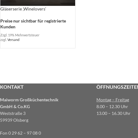
Gläserserie ‚Winelovers‘
Preise nur sichtbar für registrierte
Kunden
Zzgl. 19% Mehrwertsteuer
zzgl.
Versand
KONTAKT
ÖFFNUNGSZEITE
Maiworm Großküchentechnik
Montag – Freitag
GmbH & Co.KG
8.00 – 12.30 Uhr
Weststraße 3
13.00 – 16.30 Uhr
59939 Olsberg
Fon 0 29 62 – 97 08 0