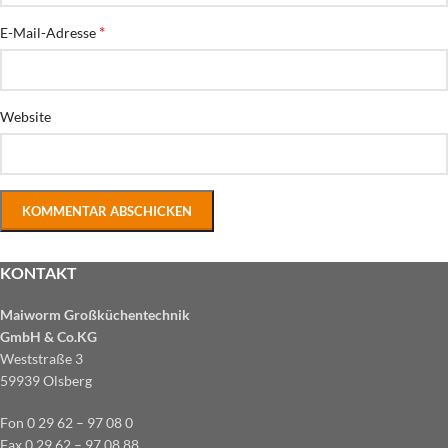
*
E-Mail-Adresse
Website
KONTAKT
Maiworm Großküchentechnik
GmbH & Co.KG
Weststraße 3
59939 Olsberg
Fon 0 29 62 – 97 08 0
Fax 0 29 62 – 97 08 88