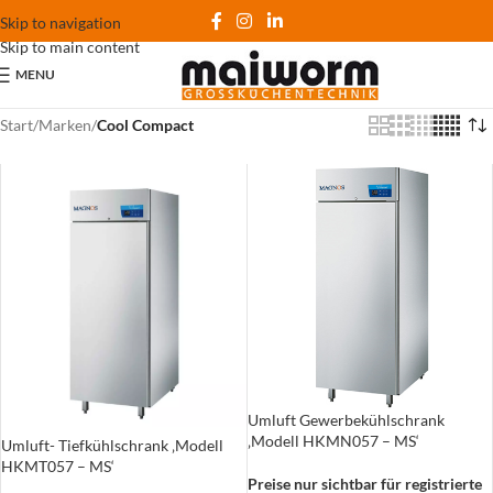
Skip to navigation
Skip to main content
MENU
Start
/
Marken
/
Cool Compact
Umluft Gewerbekühlschrank
‚Modell HKMN057 – MS‘
Umluft- Tiefkühlschrank ‚Modell
HKMT057 – MS‘
Preise nur sichtbar für registrierte