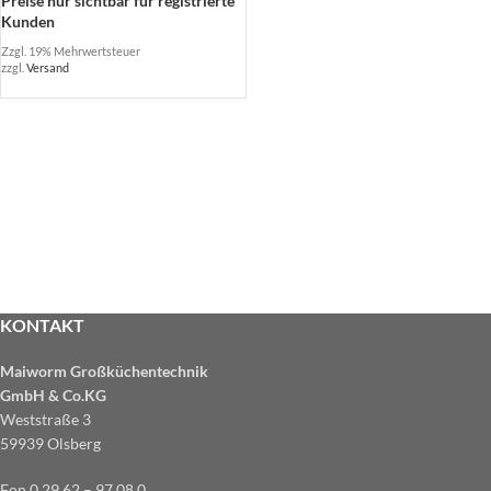
Preise nur sichtbar für registrierte
Kunden
Zzgl. 19% Mehrwertsteuer
zzgl.
Versand
KONTAKT
Maiworm Großküchentechnik
GmbH & Co.KG
Weststraße 3
59939 Olsberg
Fon 0 29 62 – 97 08 0