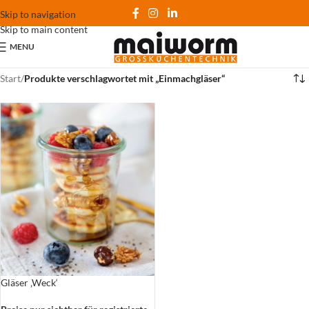
Skip to navigation
Skip to main content
MENU
Start
/
Produkte verschlagwortet mit „Einmachgläser“
Gläser ‚Weck‘