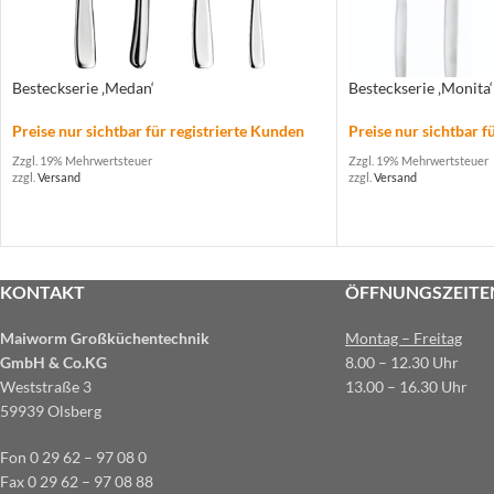
Besteckserie ‚Medan‘
Besteckserie ‚Monita‘
Preise nur sichtbar für registrierte Kunden
Preise nur sichtbar f
Zzgl. 19% Mehrwertsteuer
Zzgl. 19% Mehrwertsteuer
zzgl.
Versand
zzgl.
Versand
KONTAKT
ÖFFNUNGSZEITE
Maiworm Großküchentechnik
Montag – Freitag
GmbH & Co.KG
8.00 – 12.30 Uhr
Weststraße 3
13.00 – 16.30 Uhr
59939 Olsberg
Fon 0 29 62 – 97 08 0
Fax 0 29 62 – 97 08 88