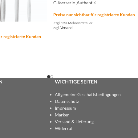
Gläserserie ‚Authentis‘
Preise nur sichtbar für registrierte Kunden
Zzgl. 19% Mehrwertsteuer
zzgl.
Versand
ür registrierte Kunden
N
WICHTIGE SEITEN
Allgemeine Geschäftsbedingungen
Datenschutz
Impressum
Marken
Versand & Lieferung
Widerruf