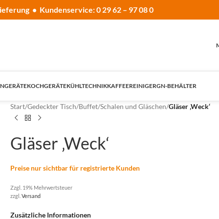
ieferung • Kundenservice: 0 29 62 – 97 08 0
NGERÄTE
KOCHGERÄTE
KÜHLTECHNIK
KAFFEE
REINIGER
GN-BEHÄLTER
Start
/
Gedeckter Tisch
/
Buffet
/
Schalen und Gläschen
/
Gläser ‚Weck‘
Gläser ‚Weck‘
Preise nur sichtbar für registrierte Kunden
Zzgl. 19% Mehrwertsteuer
zzgl.
Versand
Zusätzliche Informationen