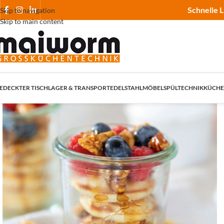
Schnelle L
Skip to navigation
Skip to main content
EDECKTER TISCH
LAGER & TRANSPORT
EDELSTAHLMÖBEL
SPÜLTECHNIK
KÜCHE