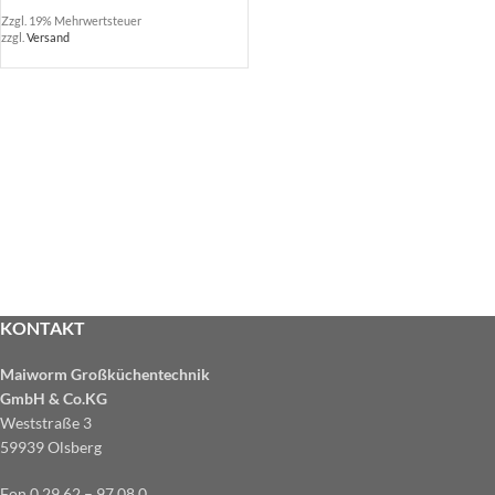
Zzgl. 19% Mehrwertsteuer
zzgl.
Versand
KONTAKT
Maiworm Großküchentechnik
GmbH & Co.KG
Weststraße 3
59939 Olsberg
Fon 0 29 62 – 97 08 0