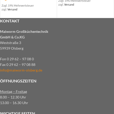
Zzgl. 19% Mehrwertsteuer
zzgl.
Versand
Zzgl. 19% Mehrwertsteuer
zzgl.
Versand
KONTAKT
Maiworm Großküchentechnik
GmbH & Co.KG
Weststraße 3
59939 Olsberg
Fon 0 29 62 – 97 08 0
Fax 0 29 62 – 97 08 88
info@maiworm-olsberg.de
ÖFFNUNGSZEITEN
Montag – Freitag
8.00 – 12.30 Uhr
13.00 – 16.30 Uhr
WICHTIGE SEITEN