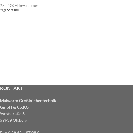
Zzgl. 19% Mehrwertsteuer
zzgl.
Versand
KONTAKT
Maiworm Großküchentechnik
GmbH & Co.KG
Weststraße 3
59939 Olsberg
Fon 0 29 62 – 97 08 0