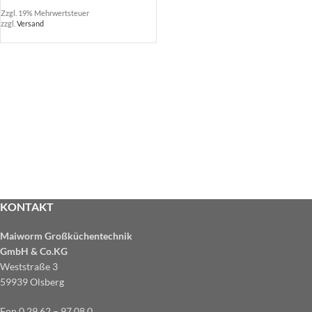
Zzgl. 19% Mehrwertsteuer
zzgl.
Versand
KONTAKT
Maiworm Großküchentechnik
GmbH & Co.KG
Weststraße 3
59939 Olsberg
Fon 0 29 62 – 97 08 0