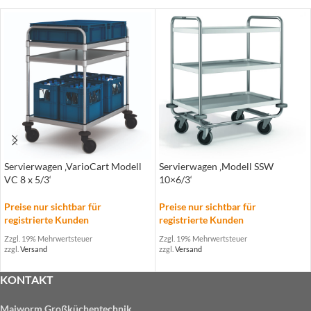
Servierwagen ‚VarioCart Modell
Servierwagen ‚Modell SSW
VC 8 x 5/3‘
10×6/3‘
Preise nur sichtbar für
Preise nur sichtbar für
registrierte Kunden
registrierte Kunden
Zzgl. 19% Mehrwertsteuer
Zzgl. 19% Mehrwertsteuer
zzgl.
Versand
zzgl.
Versand
KONTAKT
Maiworm Großküchentechnik