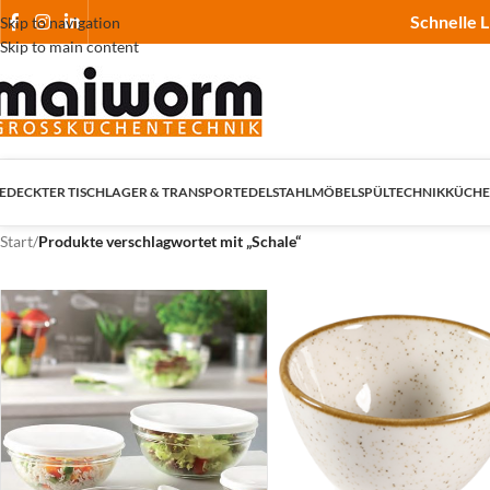
Schnelle L
Skip to navigation
Skip to main content
EDECKTER TISCH
LAGER & TRANSPORT
EDELSTAHLMÖBEL
SPÜLTECHNIK
KÜCHE
Start
/
Produkte verschlagwortet mit „Schale“