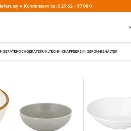
ieferung • Kundenservice: 0 29 62 – 97 08 0
NGERÄTE
KOCHGERÄTE
KÜHLTECHNIK
KAFFEE
REINIGER
GN-BEHÄLTER