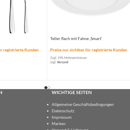
Teller flach mit Fahne ‚Smart‘
ür registrierte Kunden
Preise nur sichtbar für registrierte Kunden
Zzgl. 19% Mehrwertsteuer
zzgl.
Versand
N
WICHTIGE SEITEN
Allgemeine Geschäftsbedingungen
Datenschutz
Impressum
Marken
Versand & Lieferung