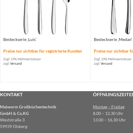
Besteckserie ‚Luis‘
Besteckserie ‚Medan‘
Preise nur sichtbar für registrierte Kunden
Preise nur sichtbar f
Zzgl. 19% Mehrwertsteuer
Zzgl. 19% Mehrwertsteuer
zzgl.
Versand
zzgl.
Versand
KONTAKT
ÖFFNUNGSZEITE
Maiworm Großküchentechnik
Montag – Freitag
GmbH & Co.KG
8.00 – 12.30 Uhr
Weststraße 3
13.00 – 16.30 Uhr
59939 Olsberg