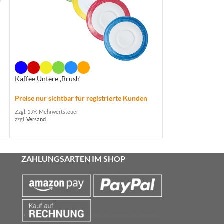
Kühlschrankkrug 
Kaffee Untere ‚Brush‘
Preise nur sichtba
Preise nur sichtbar für registrierte Kunden
Zzgl. 19% Mehrwertste
zzgl.
Versand
Zzgl. 19% Mehrwertsteuer
zzgl.
Versand
ZAHLUNGSARTEN IM SHOP