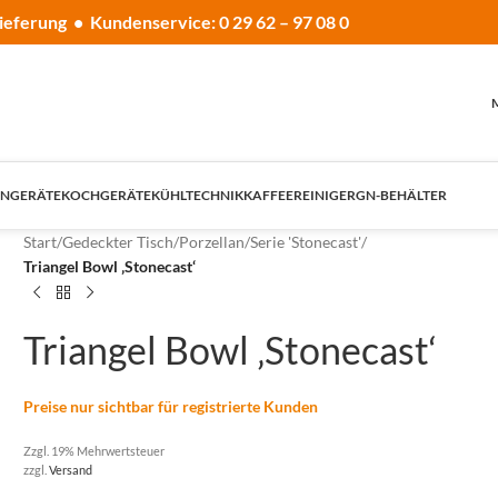
ieferung • Kundenservice: 0 29 62 – 97 08 0
NGERÄTE
KOCHGERÄTE
KÜHLTECHNIK
KAFFEE
REINIGER
GN-BEHÄLTER
Start
/
Gedeckter Tisch
/
Porzellan
/
Serie 'Stonecast'
/
Triangel Bowl ‚Stonecast‘
Triangel Bowl ‚Stonecast‘
Preise nur sichtbar für registrierte Kunden
Zzgl. 19% Mehrwertsteuer
zzgl.
Versand