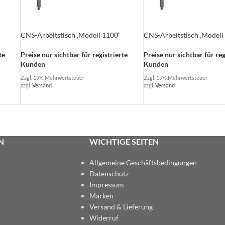
CNS-Arbeitstisch ‚Modell 1100‘
CNS-Arbeitstisch ‚Modell
te
Preise nur sichtbar für registrierte
Preise nur sichtbar für reg
Kunden
Kunden
Zzgl. 19% Mehrwertsteuer
Zzgl. 19% Mehrwertsteuer
zzgl.
Versand
zzgl.
Versand
N
WICHTIGE SEITEN
Allgemeine Geschäftsbedingungen
Datenschutz
Impressum
Marken
Versand & Lieferung
Widerruf