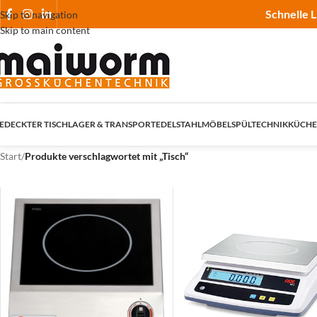
Schnelle L
Skip to navigation
Skip to main content
EDECKTER TISCH
LAGER & TRANSPORT
EDELSTAHLMÖBEL
SPÜLTECHNIK
KÜCHE
Start
/
Produkte verschlagwortet mit „Tisch“