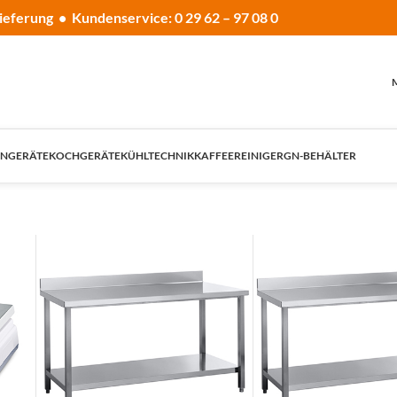
ieferung • Kundenservice: 0 29 62 – 97 08 0
NGERÄTE
KOCHGERÄTE
KÜHLTECHNIK
KAFFEE
REINIGER
GN-BEHÄLTER