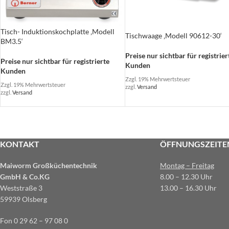
Tisch- Induktionskochplatte ‚Modell
Tischwaage ‚Modell 90612-30‘
BM3.5‘
Preise nur sichtbar für registrier
Preise nur sichtbar für registrierte
Kunden
Kunden
Zzgl. 19% Mehrwertsteuer
Zzgl. 19% Mehrwertsteuer
zzgl.
Versand
zzgl.
Versand
KONTAKT
ÖFFNUNGSZEITE
Maiworm Großküchentechnik
Montag – Freitag
GmbH & Co.KG
8.00 – 12.30 Uhr
Weststraße 3
13.00 – 16.30 Uhr
59939 Olsberg
Fon 0 29 62 – 97 08 0