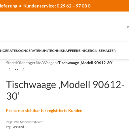
ieferung • Kundenservice: 0 29 62 – 97 08 0
NGERÄTE
KOCHGERÄTE
KÜHLTECHNIK
KAFFEE
REINIGER
GN-BEHÄLTER
Start
/
Küchengeräte
/
Waagen
/
Tischwaage ‚Modell 90612-30‘
Tischwaage ‚Modell 90612-
30‘
Preise nur sichtbar für registrierte Kunden
Zzgl. 19% Mehrwertsteuer
zzgl.
Versand