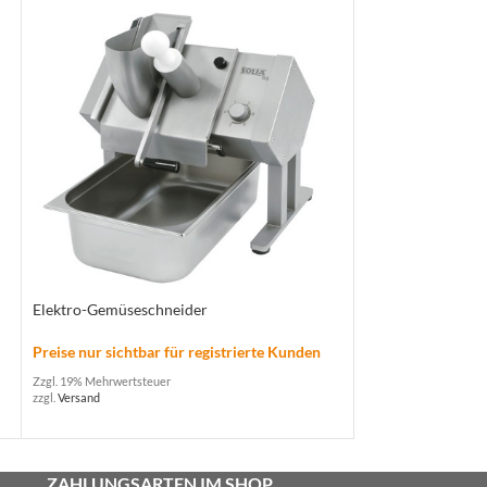
Elektro-Gemüseschneider
Heißhaltegerät ‚M
Preise nur sichtbar für registrierte Kunden
Preise nur sichtba
Zzgl. 19% Mehrwertsteuer
Zzgl. 19% Mehrwertste
zzgl.
Versand
zzgl.
Versand
ZAHLUNGSARTEN IM SHOP