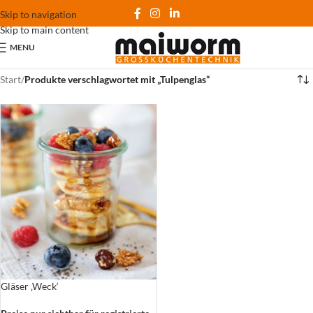
Skip to navigation
Skip to main content
MENU
Start
/
Produkte verschlagwortet mit „Tulpenglas“
Gläser ‚Weck‘