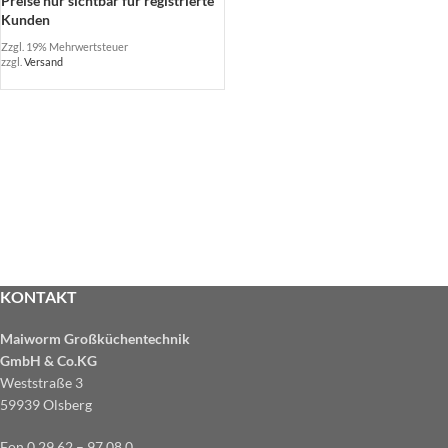
Preise nur sichtbar für registrierte
Kunden
Zzgl. 19% Mehrwertsteuer
zzgl.
Versand
KONTAKT
Maiworm Großküchentechnik
GmbH & Co.KG
Weststraße 3
59939 Olsberg
Fon 0 29 62 – 97 08 0