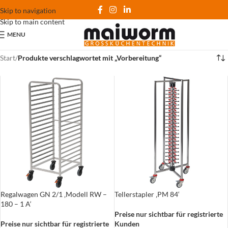
Skip to navigation
Skip to main content
MENU
Start
/
Produkte verschlagwortet mit „Vorbereitung“
Regalwagen GN 2/1 ‚Modell RW –
Tellerstapler ‚PM 84‘
180 – 1 A‘
Preise nur sichtbar für registrierte
Preise nur sichtbar für registrierte
Kunden