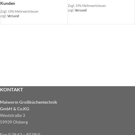
Kunden
Zzgl. 19% Mehrwertsteuer
zzgl.
Versand
Zzgl. 19% Mehrwertsteuer
zzgl.
Versand
KONTAKT
Maiworm Großküchentechnik
GmbH & Co.KG
Weststraße 3
59939 Olsberg
Fon 0 29 62 – 97 08 0