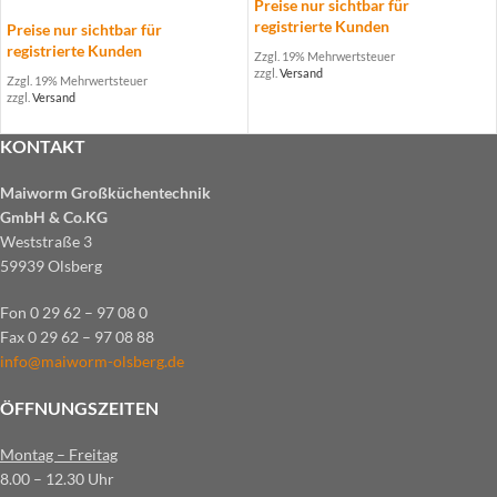
Preise nur sichtbar für
registrierte Kunden
Preise nur sichtbar für
registrierte Kunden
Zzgl. 19% Mehrwertsteuer
zzgl.
Versand
Zzgl. 19% Mehrwertsteuer
zzgl.
Versand
KONTAKT
Maiworm Großküchentechnik
GmbH & Co.KG
Weststraße 3
59939 Olsberg
Fon 0 29 62 – 97 08 0
Fax 0 29 62 – 97 08 88
info@maiworm-olsberg.de
ÖFFNUNGSZEITEN
Montag – Freitag
8.00 – 12.30 Uhr