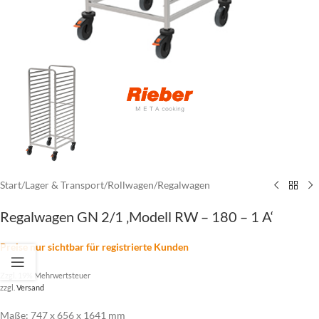
Start
/
Lager & Transport
/
Rollwagen
/
Regalwagen
Regalwagen GN 2/1 ‚Modell RW – 180 – 1 A‘
Preise nur sichtbar für registrierte Kunden
Zzgl. 19% Mehrwertsteuer
zzgl.
Versand
Maße: 747 x 656 x 1641 mm