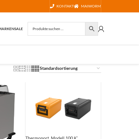
KONTAKT
MAIWORM
MARKEN
SALE
Thermoport ‚Modell 100 K‘