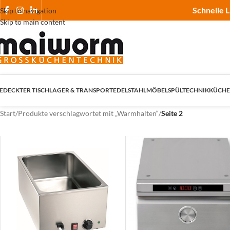
Schnelle L
Skip to navigation
Skip to main content
EDECKTER TISCH
LAGER & TRANSPORT
EDELSTAHLMÖBEL
SPÜLTECHNIK
KÜCHE
Start
/
Produkte verschlagwortet mit „Warmhalten“
/
Seite 2