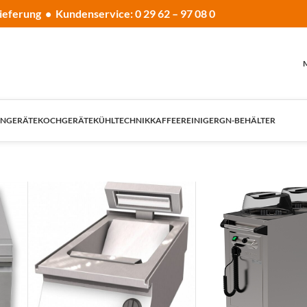
ieferung • Kundenservice: 0 29 62 – 97 08 0
NGERÄTE
KOCHGERÄTE
KÜHLTECHNIK
KAFFEE
REINIGER
GN-BEHÄLTER