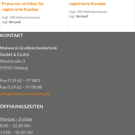
Preise nur sichtbar für
registrierte Kunden
registrierte Kunden
Zzgl. 19% Mehrwertsteuer
zzgl.
Versand
Zzgl. 19% Mehrwertsteuer
zzgl.
Versand
KONTAKT
Maiworm Großküchentechnik
GmbH & Co.KG
Weststraße 3
59939 Olsberg
Fon 0 29 62 – 97 08 0
Fax 0 29 62 – 97 08 88
info@maiworm-olsberg.de
ÖFFNUNGSZEITEN
Montag – Freitag
8.00 – 12.30 Uhr
13.00 – 16.30 Uhr