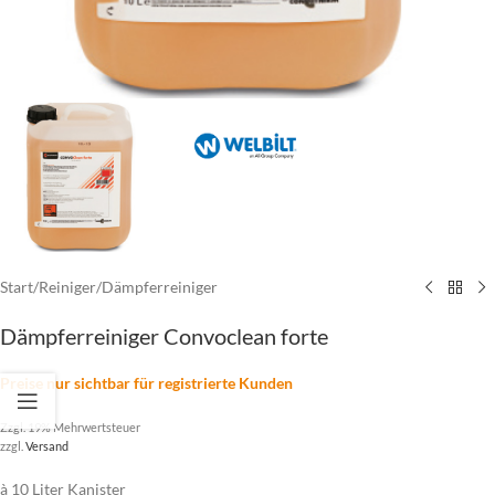
Start
/
Reiniger
/
Dämpferreiniger
Dämpferreiniger Convoclean forte
Preise nur sichtbar für registrierte Kunden
Zzgl. 19% Mehrwertsteuer
zzgl.
Versand
à 10 Liter Kanister