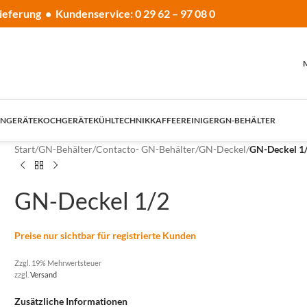
ieferung • Kundenservice: 0 29 62 – 97 08 0
NGERÄTE
KOCHGERÄTE
KÜHLTECHNIK
KAFFEE
REINIGER
GN-BEHÄLTER
Start
/
GN-Behälter
/
Contacto- GN-Behälter
/
GN-Deckel
/
GN-Deckel 1
GN-Deckel 1/2
Preise nur sichtbar für registrierte Kunden
Zzgl. 19% Mehrwertsteuer
zzgl.
Versand
Zusätzliche Informationen