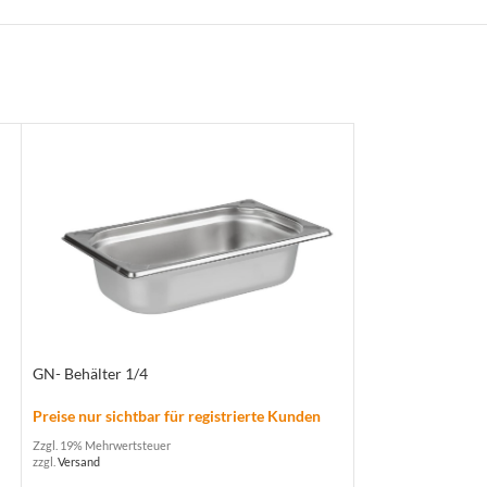
GN- Behälter 1/4
GN- Behälter 1/6
Preise nur sichtbar für registrierte Kunden
Preise nur sichtba
Zzgl. 19% Mehrwertsteuer
Zzgl. 19% Mehrwertste
zzgl.
Versand
zzgl.
Versand