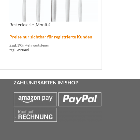
Gläserserie ‚Authe
Preise nur sichtba
Zzgl. 19% Mehrwertste
Besteckserie ‚Monita‘
zzgl.
Versand
Preise nur sichtbar für registrierte Kunden
Zzgl. 19% Mehrwertsteuer
zzgl.
Versand
ZAHLUNGSARTEN IM SHOP