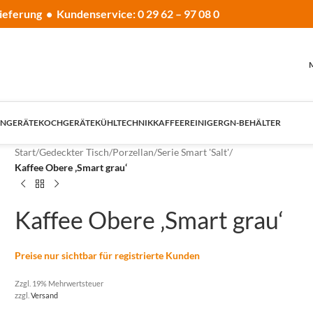
ieferung • Kundenservice: 0 29 62 – 97 08 0
NGERÄTE
KOCHGERÄTE
KÜHLTECHNIK
KAFFEE
REINIGER
GN-BEHÄLTER
Start
/
Gedeckter Tisch
/
Porzellan
/
Serie Smart 'Salt'
/
Kaffee Obere ‚Smart grau‘
Kaffee Obere ‚Smart grau‘
Preise nur sichtbar für registrierte Kunden
Zzgl. 19% Mehrwertsteuer
zzgl.
Versand