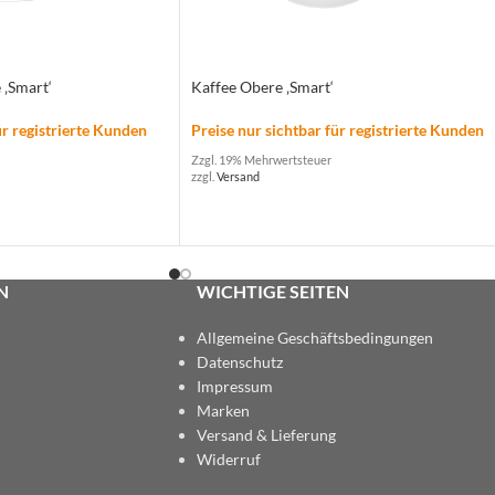
 ‚Smart‘
Kaffee Obere ‚Smart‘
ür registrierte Kunden
Preise nur sichtbar für registrierte Kunden
Zzgl. 19% Mehrwertsteuer
zzgl.
Versand
N
WICHTIGE SEITEN
Allgemeine Geschäftsbedingungen
Datenschutz
Impressum
Marken
Versand & Lieferung
Widerruf