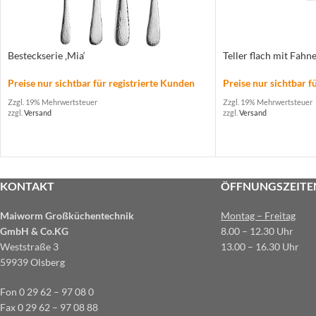
Besteckserie ‚Mia‘
Teller flach mit Fahne
Preise nur sichtbar für registrierte Kunden
Preise nur sichtbar f
Zzgl. 19% Mehrwertsteuer
Zzgl. 19% Mehrwertsteuer
zzgl.
Versand
zzgl.
Versand
KONTAKT
ÖFFNUNGSZEITE
Maiworm Großküchentechnik
Montag – Freitag
GmbH & Co.KG
8.00 – 12.30 Uhr
Weststraße 3
13.00 – 16.30 Uhr
59939 Olsberg
Fon 0 29 62 – 97 08 0
Fax 0 29 62 – 97 08 88